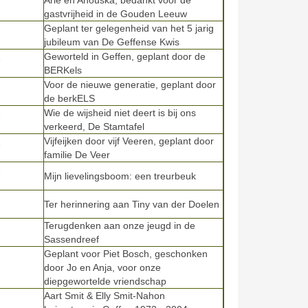
Arie en Anouska, bedankt voor de
gastvrijheid in de Gouden Leeuw
Geplant ter gelegenheid van het 5 jarig
jubileum van De Geffense Kwis
Geworteld in Geffen, geplant door de
7
BERKels
Voor de nieuwe generatie, geplant door
7
de berkELS
Wie de wijsheid niet deert is bij ons
7
verkeerd, De Stamtafel
Vijfeijken door vijf Veeren, geplant door
7
familie De Veer
7
Mijn lievelingsboom: een treurbeuk
7
Ter herinnering aan Tiny van der Doelen
Terugdenken aan onze jeugd in de
7
Sassendreef
Geplant voor Piet Bosch, geschonken
7
door Jo en Anja, voor onze
diepgewortelde vriendschap
Aart Smit & Elly Smit-Nahon