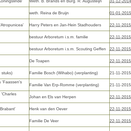
Koningslinde'
Weth. B. Brands en Burg. R. Augusteijn
31-12-201
weth. Reina de Bruijn
01-01-201
'Atropunicea'
Harry Peters en Jan-Hein Stadhouders
22-11-2015
bestuur Arboretum i.s.m. familie
22-11-2015
bestuur Arboretum i.s.m. Scouting Geffen
22-11-2015
De Toapen
22-11-2015
 stuks)
Familie Bosch (Wihabo) (verplanting)
21-11-2015
s 'Faassen's
Familie Van Erp-Romme (verplanting)
21-11-2015
 'Charles
Johan en Els van Herpen
22-11-2015
'Brabant'
Henk van den Oever
22-11-2015
Familie De Veer
22-11-2015