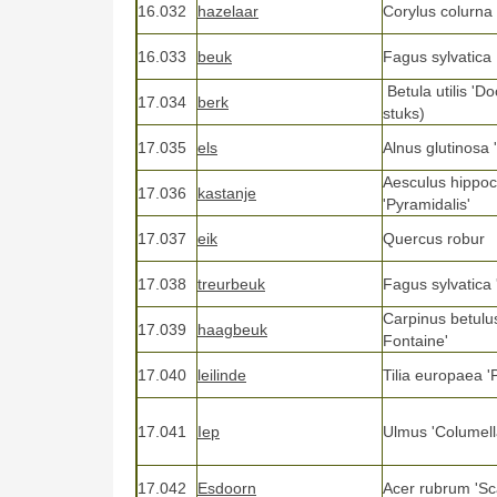
16.032
hazelaar
Corylus colurna
16.033
beuk
Fagus sylvatica
Betula utilis 'D
17.034
berk
stuks)
17.035
els
Alnus glutinosa 
Aesculus hippo
17.036
kastanje
'Pyramidalis'
17.037
eik
Quercus robur
17.038
treurbeuk
Fagus sylvatica 
Carpinus betulu
17.039
haagbeuk
Fontaine'
17.040
leilinde
Tilia europaea 'P
17.041
Iep
Ulmus 'Columell
17.042
Esdoorn
Acer rubrum 'Sc