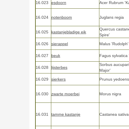
16.023
esdoorn
Acer Rubrum 'Ka
16.024
notenboom
Juglans regia
Quercus castane
16.025
kastanjebladige eik
Spire'
16.026
sierappel
Malus 'Rudolph'
16.027
beuk
Fagus sylvatica
Sorbus aucupari
16.028
lijsterbes
Major'
16.029
sierkers
Prunus yedoens
16.030
zwarte moerbei
Morus nigra
16.031
tamme kastanje
Castanea sativa