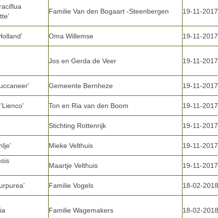
aciflua
Familie Van den Bogaart -Steenbergen
19-11-2017
tte'
Holland'
Oma Willemse
19-11-2017
Jos en Gerda de Veer
19-11-2017
Buccaneer'
Gemeente Bernheze
19-11-2017
'Lienco'
Ton en Ria van den Boom
19-11-2017
Stichting Rottenrijk
19-11-2017
hlje'
Mieke Velthuis
19-11-2017
sis
Maartje Velthuis
19-11-2017
urpurea'
Familie Vogels
18-02-201
ia
Familie Wagemakers
18-02-201