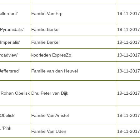
llernoot'
Familie Van Erp
19-11-2017
'Pyramidalis'
Familie Berkel
19-11-2017
Imperialis'
Familie Berkel
19-11-2017
Broadview'
koorleden ExpresZo
19-11-2017
Jeffersred'
Familie van den Heuvel
19-11-2017
 'Rohan Obelisk'
Dhr. Peter van Dijk
19-11-2017
Obelisk'
Familie Van Amstel
19-11-2017
 'Pink
Familie Van Uden
19-11-2017