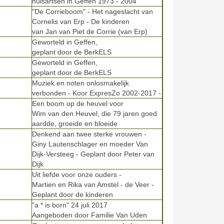
huisartsen in Geffen 1973 - 2004
"De Corrieboom" - Het nageslacht van
Cornelis van Erp - De kinderen
van Jan van Piet de Corrie (van Erp)
Geworteld in Geffen,
geplant door
de BerkELS
Geworteld in Geffen,
geplant door
de BerkELS
Muziek en noten onlosmakelijk
verbonden - Koor ExpresZo 2002-2017 -
Een boom op de heuvel voor
Wim van den Heuvel, die 79 jaren goed
aardde, groeide en bloeide
Denkend aan twee sterke vrouwen -
Giny Lautenschlager en moeder Van
Dijk-Versteeg - Geplant door Peter van
Dijk
Uit liefde voor onze ouders -
Martien en Rika van Amstel - de Veer -
Geplant door de kinderen
"a * is born" 24 juli 2017
Aangeboden door Familie Van Uden