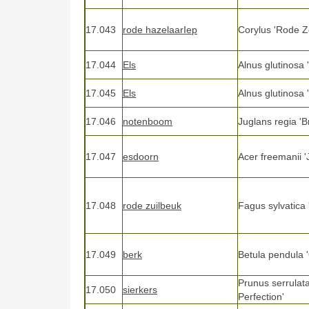
17.043
rode hazelaarIep
Corylus 'Rode Ze
17.044
Els
Alnus glutinosa 
17.045
Els
Alnus glutinosa '
17.046
notenboom
Juglans regia '
17.047
esdoorn
Acer freemanii '
17.048
rode zuilbeuk
Fagus sylvatica
17.049
berk
Betula pendula '
Prunus serrulata
17.050
sierkers
Perfection'