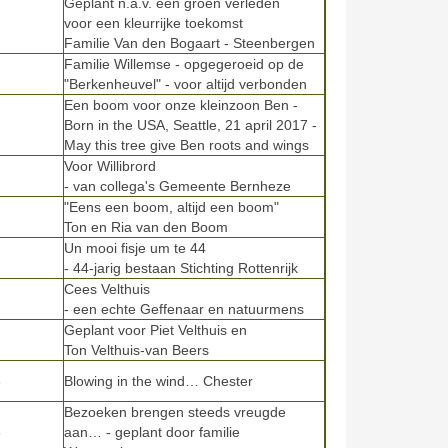
Geplant n.a.v. een groen verleden
voor een kleurrijke toekomst
Familie Van den Bogaart - Steenbergen
Familie Willemse - opgegeroeid op de
"Berkenheuvel" - voor altijd verbonden
Een boom voor onze kleinzoon Ben -
Born in the USA, Seattle, 21 april 2017 -
May this tree give Ben roots and wings
Voor Willibrord
- van collega's Gemeente Bernheze
"Eens een boom, altijd een boom"
Ton en Ria van den Boom
Un mooi fisje um te 44
- 44-jarig bestaan Stichting Rottenrijk
Cees Velthuis
- een echte Geffenaar en natuurmens
Geplant voor Piet Velthuis en
Ton Velthuis-van Beers
8
Blowing in the wind… Chester
Bezoeken brengen steeds vreugde
8
aan… - geplant door familie