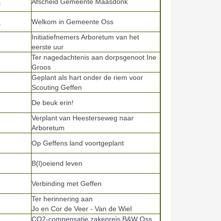
4
Afscheid Gemeente Maasdonk
5
Welkom in Gemeente Oss
Initiatiefnemers Arboretum van het
eerste uur
Ter nagedachtenis aan dorpsgenoot Ine
Groos
Geplant als hart onder de riem voor
Scouting Geffen
De beuk erin!
Verplant van Heesterseweg naar
Arboretum
Op Geffens land voortgeplant
B(l)oeiend leven
Verbinding met Geffen
Ter herinnering aan
Jo en Cor de Veer - Van de Wiel
CO2-compensatie zakenreis B&W Oss