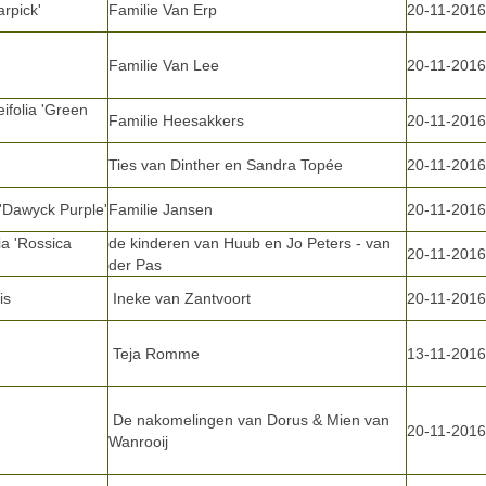
rpick'
Familie Van Erp
20-11-2016
Familie Van Lee
20-11-2016
ifolia 'Green
Familie Heesakkers
20-11-2016
Ties van Dinther en Sandra Topée
20-11-2016
 'Dawyck Purple'
Familie Jansen
20-11-2016
a 'Rossica
de kinderen van Huub en Jo Peters - van
20-11-2016
der Pas
is
Ineke van Zantvoort
20-11-2016
Teja Romme
13-11-2016
De nakomelingen van Dorus & Mien van
20-11-2016
Wanrooij