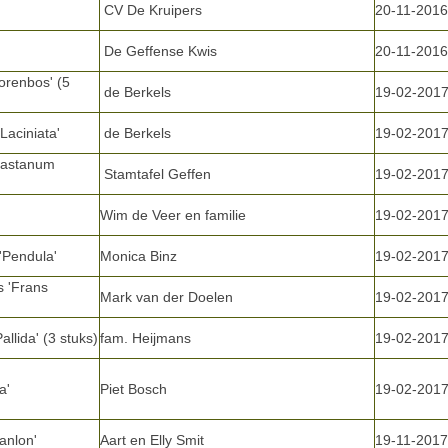
CV De Kruipers
20-11-2016
De Geffense Kwis
20-11-2016
oorenbos' (5
de Berkels
19-02-201
'Laciniata'
de Berkels
19-02-201
castanum
Stamtafel Geffen
19-02-201
Wim de Veer en familie
19-02-201
'Pendula'
Monica Binz
19-02-201
s 'Frans
Mark van der Doelen
19-02-201
allida' (3 stuks)
fam. Heijmans
19-02-201
a'
Piet Bosch
19-02-201
anlon'
Aart en Elly Smit
19-11-2017