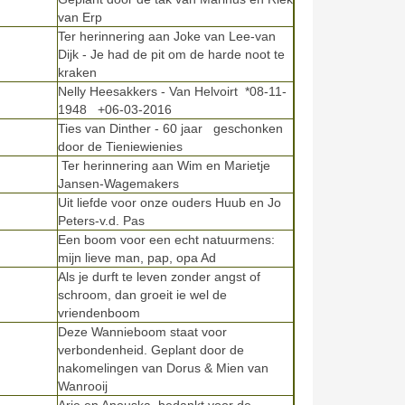
van Erp
Ter herinnering aan Joke van Lee-van
Dijk - Je had de pit om de harde noot te
kraken
Nelly Heesakkers - Van Helvoirt *08-11-
1948 +06-03-2016
Ties van Dinther - 60 jaar geschonken
door de Tieniewienies
Ter herinnering aan Wim en Marietje
Jansen-Wagemakers
Uit liefde voor onze ouders Huub en Jo
Peters-v.d. Pas
Een boom voor een echt natuurmens:
mijn lieve man, pap, opa Ad
Als je durft te leven zonder angst of
schroom, dan groeit ie wel de
vriendenboom
Deze Wannieboom staat voor
verbondenheid. Geplant door de
nakomelingen van Dorus & Mien van
Wanrooij