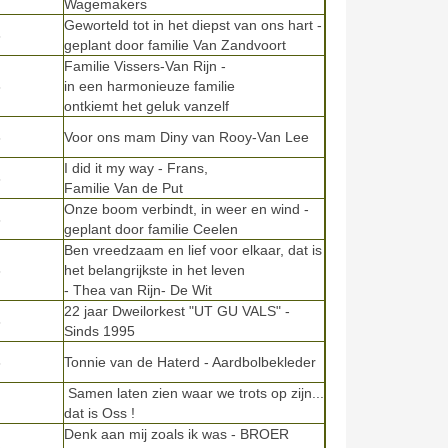
Wagemakers
Geworteld tot in het diepst van ons hart -
8
geplant door familie Van Zandvoort
Familie Vissers-Van Rijn -
8
in een harmonieuze familie
ontkiemt het geluk vanzelf
8
Voor ons mam Diny van Rooy-Van Lee
I did it my way - Frans,
8
Familie Van de Put
Onze boom verbindt, in weer en wind -
8
geplant door familie Ceelen
Ben vreedzaam en lief voor elkaar, dat is
8
het belangrijkste in het leven
- Thea van Rijn- De Wit
22 jaar Dweilorkest "UT GU VALS" -
8
Sinds 1995
8
Tonnie van de Haterd - Aardbolbekleder
Samen laten zien waar we trots op zijn...
dat is Oss !
Denk aan mij zoals ik was - BROER
1