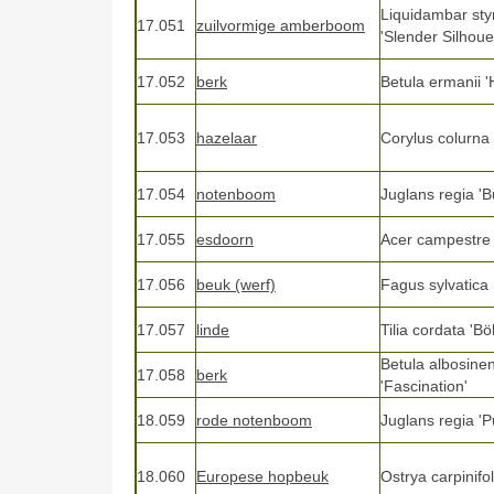
Liquidambar styr
17.051
zuilvormige amberboom
'Slender Silhoue
17.052
berk
Betula ermanii '
17.053
hazelaar
Corylus colurna
17.054
notenboom
Juglans regia '
17.055
esdoorn
Acer campestre 
17.056
beuk (werf)
Fagus sylvatica
17.057
linde
Tilia cordata 'Bö
Betula albosinen
17.058
berk
'Fascination'
18.059
rode notenboom
Juglans regia 'P
18.060
Europese hopbeuk
Ostrya carpinifol