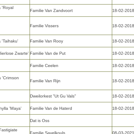
 'Royal
Familie Van Zandvoort
18-02-201
Familie Vissers
18-02-201
 'Taihaku'
Familie Van Rooy
18-02-201
ierlose Zwarte'
Familie Van de Put
18-02-201
Familie Ceelen
18-02-201
s 'Crimson
Familie Van Rijn
18-02-201
Dweilorkest "Ut Gu Vals"
18-02-201
ylla 'Maya'
Familie Van de Haterd
18-02-201
Dat is Oss
Fastigiate
Familie Savelkouls
08-03-202