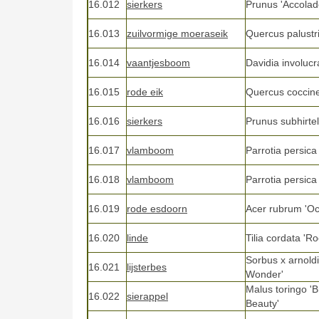
16.012
sierkers
Prunus 'Accolad
16.013
zuilvormige moeraseik
Quercus palustri
16.014
vaantjesboom
Davidia involucr
16.015
rode eik
Quercus coccine
16.016
sierkers
Prunus subhirtel
16.017
vlamboom
Parrotia persica
16.018
vlamboom
Parrotia persica
16.019
rode esdoorn
Acer rubrum 'Oc
16.020
linde
Tilia cordata 'Ro
Sorbus x arnold
16.021
lijsterbes
Wonder'
Malus toringo '
16.022
sierappel
Beauty'