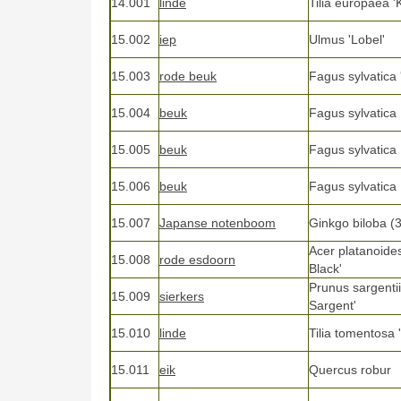
14.001
linde
Tilia europaea '
15.002
iep
Ulmus 'Lobel'
15.003
rode beuk
Fagus sylvatica 
15.004
beuk
Fagus sylvatica
15.005
beuk
Fagus sylvatica
15.006
beuk
Fagus sylvatica
15.007
Japanse notenboom
Ginkgo biloba (3
Acer platanoide
15.008
rode esdoorn
Black'
Prunus sargentii
15.009
sierkers
Sargent'
15.010
linde
Tilia tomentosa 
15.011
eik
Quercus robur