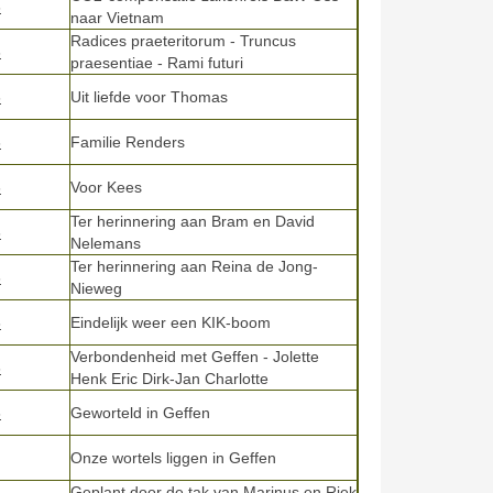
6
naar Vietnam
Radices praeteritorum - Truncus
6
praesentiae - Rami futuri
6
Uit liefde voor Thomas
6
Familie Renders
6
Voor Kees
Ter herinnering aan Bram en David
6
Nelemans
Ter herinnering aan Reina de Jong-
6
Nieweg
6
Eindelijk weer een KIK-boom
Verbondenheid met Geffen - Jolette
6
Henk Eric Dirk-Jan Charlotte
6
Geworteld in Geffen
Onze wortels liggen in Geffen
Geplant door de tak van Marinus en Riek