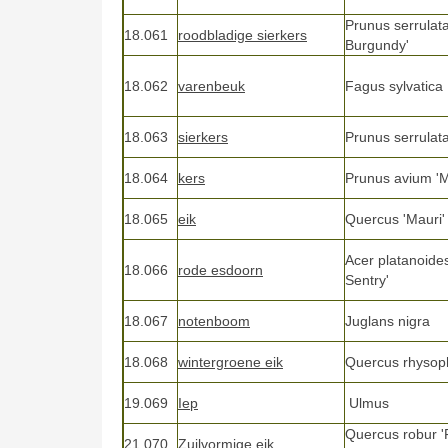
Prunus serrulata
18.061
roodbladige sierkers
Burgundy'
18.062
varenbeuk
Fagus sylvatica
18.063
sierkers
Prunus serrulata
18.064
kers
Prunus avium 'M
18.065
eik
Quercus 'Mauri'
Acer platanoide
18.066
rode esdoorn
Sentry'
18.067
notenboom
Juglans nigra
18.068
wintergroene eik
Quercus rhysoph
19.069
Iep
Ulmus
Quercus robur '
21.070
Zuilvormige eik