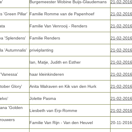
e'
Burgemeester Wobine Buijs-Glaudemans
21-02-201
s 'Green Pillar'
Familie Romme van de Papenhoef
21-02-201
ata
Familie Van Venrooij - Renders
21-02-201
a 'Splendens'
Familie Renders
21-02-201
la 'Autumnalis'
privéplanting
21-02-201
Ian, Matje, Judith en Esther
21-02-201
 'Vanessa'
haar kleinkinderen
21-02-201
tober Glory'
Anita Walraven en Kik van den Hurk
21-02-201
elvo'
Jolette Pasma
21-02-201
iana 'Golden
Liesbeth van Erp-Romme
21-02-201
Brouwers
Familie Van Rijn - Van den Heuvel
20-11-2016