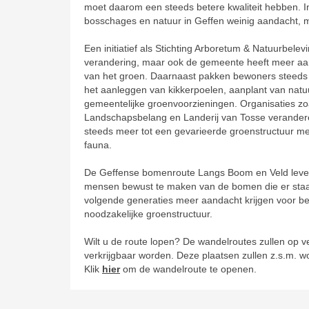
moet daarom een steeds betere kwaliteit hebben. 
bosschages en natuur in Geffen weinig aandacht, m
Een initiatief als Stichting Arboretum & Natuurbelev
verandering, maar ook de gemeente heeft meer aan
van het groen. Daarnaast pakken bewoners steeds
het aanleggen van kikkerpoelen, aanplant van nat
gemeentelijke groenvoorzieningen. Organisaties z
Landschapsbelang en Landerij van Tosse verandere
steeds meer tot een gevarieerde groenstructuur me
fauna.
De Geffense bomenroute Langs Boom en Veld levert
mensen bewust te maken van de bomen die er staa
volgende generaties meer aandacht krijgen voor be
noodzakelijke groenstructuur.
Wilt u de route lopen? De wandelroutes zullen op v
verkrijgbaar worden. Deze plaatsen zullen z.s.m. w
Klik
hier
om de wandelroute te openen.