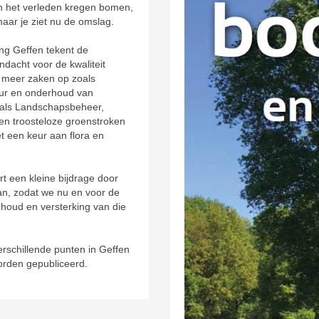
In het verleden kregen bomen,
aar je ziet nu de omslag.
ing Geffen tekent de
dacht voor de kwaliteit
 meer zaken op zoals
uur en onderhoud van
oals Landschapsbeheer,
n troosteloze groenstroken
t een keur aan flora en
 een kleine bijdrage door
n, zodat we nu en voor de
houd en versterking van die
erschillende punten in Geffen
orden gepubliceerd.