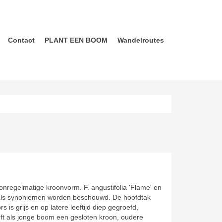
Contact
PLANT EEN BOOM
Wandelroutes
onregelmatige kroonvorm. F. angustifolia 'Flame' en
m als synoniemen worden beschouwd. De hoofdtak
 is grijs en op latere leeftijd diep gegroefd,
eeft als jonge boom een gesloten kroon, oudere