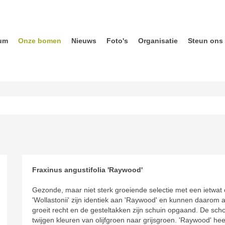
um
Onze bomen
Nieuws
Foto's
Organisatie
Steun ons
Fraxinus angustifolia 'Raywood'
Gezonde, maar niet sterk groeiende selectie met een ietwat 
'Wollastonii' zijn identiek aan 'Raywood' en kunnen daaro
groeit recht en de gesteltakken zijn schuin opgaand. De schors
twijgen kleuren van olijfgroen naar grijsgroen. 'Raywood' h