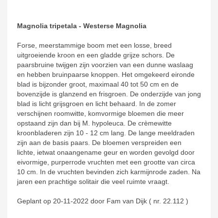
Magnolia tripetala - Westerse Magnolia
Forse, meerstammige boom met een losse, breed
uitgroeiende kroon en een gladde grijze schors. De
paarsbruine twijgen zijn voorzien van een dunne waslaag
en hebben bruinpaarse knoppen. Het omgekeerd eironde
blad is bijzonder groot, maximaal 40 tot 50 cm en de
bovenzijde is glanzend en frisgroen. De onderzijde van jong
blad is licht grijsgroen en licht behaard. In de zomer
verschijnen roomwitte, komvormige bloemen die meer
opstaand zijn dan bij M. hypoleuca. De crèmewitte
kroonbladeren zijn 10 - 12 cm lang. De lange meeldraden
zijn aan de basis paars. De bloemen verspreiden een
lichte, ietwat onaangename geur en worden gevolgd door
eivormige, purperrode vruchten met een grootte van circa
10 cm. In de vruchten bevinden zich karmijnrode zaden. Na
jaren een prachtige solitair die veel ruimte vraagt.
Geplant op 20-11-2022 door Fam van Dijk ( nr. 22.112 )