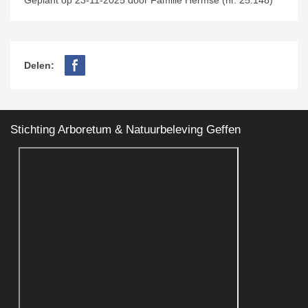
Geplant op 23-11-2025 door Familie Hermse (nr. 25.148)
Delen:
Stichting Arboretum & Natuurbeleving Geffen