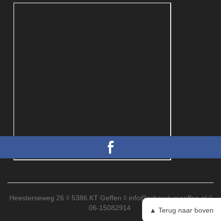
Heesterseweg 26 ◊ 5386 KT Geffen ◊
info@arboretumgeffen.nl
◊
06-15082914
▲ Terug naar boven